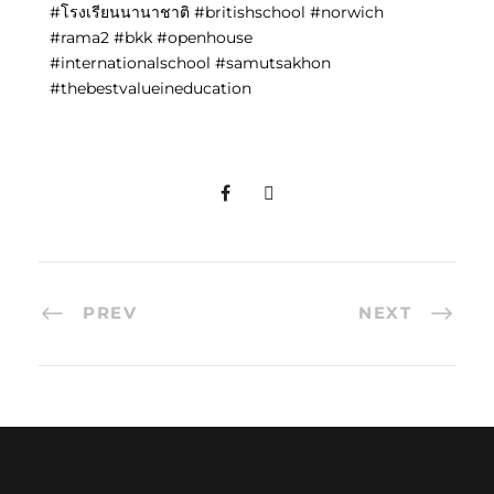
#โรงเรียนนานาชาติ #britishschool #norwich
#rama2 #bkk #openhouse
#internationalschool #samutsakhon
#thebestvalueineducation
PREV
NEXT