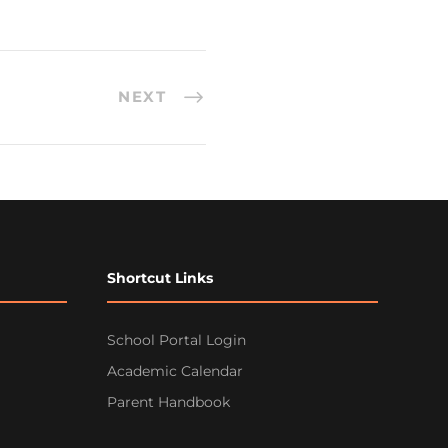
NEXT
Shortcut Links
School Portal Login
Academic Calendar
Parent Handbook