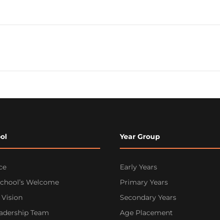
ol
Year Group
ce
Early Years
School’s Welcome
Primary Years
 Vision
Secondary Years
eadership Team
Age Placement