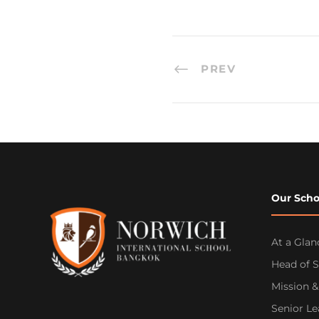
PREV
Our Scho
At a Glan
Head of 
Mission &
Senior L