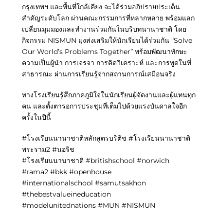
กรุงเทพฯ และพื้นที่ใกล้เคียง จะได้ร่วมอภิปรายประเด็น
สำคัญระดับโลก ผ่านคณะกรรมการที่หลากหลาย พร้อมแลก
เปลี่ยนมุมมองและทำงานร่วมกันในบริบทนานาชาติ โดย
กิจกรรม NISMUN มุ่งส่งเสริมให้นักเรียนได้ร่วมกัน “Solve
Our World’s Problems Together” พร้อมพัฒนาทักษะ
ความเป็นผู้นำ การเจรจา การคิดวิเคราะห์ และการพูดในที่
สาธารณะ ผ่านการเรียนรู้จากสถานการณ์เสมือนจริง
ทางโรงเรียนรู้สึกภาคภูมิใจในนักเรียนผู้จัดงานและผู้แทนทุก
คน และตั้งตารอการประชุมที่เต็มไปด้วยแรงบันดาลใจอีก
ครั้งในปีนี้
#โรงเรียนนานาชาติหลักสูตรบริติช #โรงเรียนนานาชาติ
พระราม2 #นอริช
#โรงเรียนนานาชาติ #britishschool #norwich
#rama2 #bkk #openhouse
#internationalschool #samutsakhon
#thebestvalueineducation
#modelunitednations #MUN #NISMUN