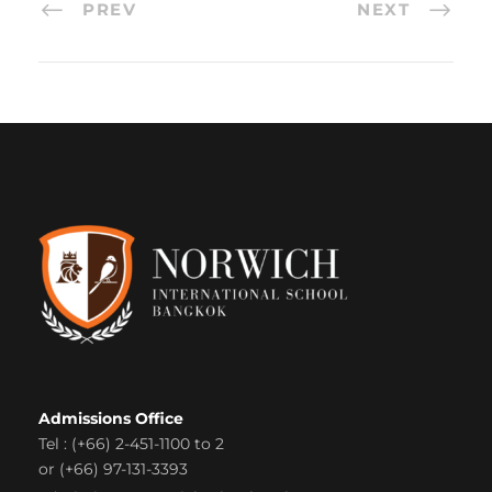
PREV
NEXT
Admissions Office
Tel : (+66) 2-451-1100 to 2
or (+66) 97-131-3393