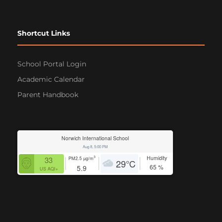
Shortcut Links
School Portal Login
Academic Calendar
Parent Handbook
Norwich International School
Aug 8, 5:00 PM
Humidity
3
33
PM2.5
µg/m
29
℃
65
%
5.9
US AQI+