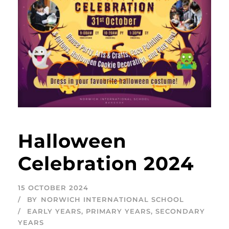
Halloween
Celebration 2024
15 OCTOBER 2024
BY
NORWICH INTERNATIONAL SCHOOL
EARLY YEARS
,
PRIMARY YEARS
,
SECONDARY
YEARS