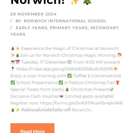
20 NOVEMBER 2024
BY
NORWICH INTERNATIONAL SCHOOL
EARLY YEARS
,
PRIMARY YEARS
,
SECONDARY
YEARS
Experience the Magic of Christmas at Norwich!
Join us for Norwich Christmas Magic Morning
Tuesday, 17 December
From 9:00 AM onward
https://maps.app.goo.gl/KdhkBD5N6u6V6E6f6
Enjoy a cozy morning with:
Coffee & Conversations
School Presentation
A Festive Christmas Fair
Special Treats from Santa:
Christmas Present
Exclusive Cash Voucher
Limited spots available!
Register now: https://forms.gle/SnK9TMvaH5v4pVXK8
สัมผัสมนต์เสน่ห์คริสต์มาสที่ Norwich!...
Read More