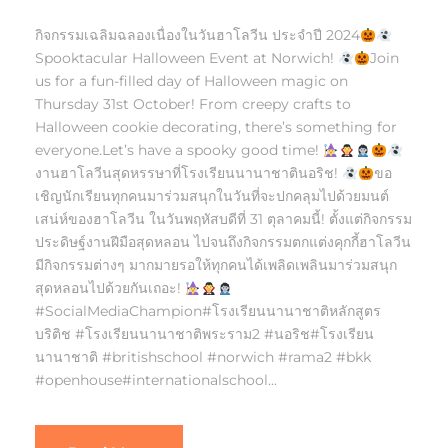
กิจกรรมเฉลิมฉลองเนื่องในวันฮาโลวีน ประจำปี 2024
Spooktacular Halloween Event at Norwich!
Join
us for a fun-filled day of Halloween magic on
Thursday 31st October! From creepy crafts to
Halloween cookie decorating, there’s something for
everyone.Let’s have a spooky good time!
งานฮาโลวีนสุดหรรษาที่โรงเรียนนานาชาตินอริช!
ขอ
เชิญนักเรียนทุกคนมาร่วมสนุกในวันที่จะปกคลุมไปด้วยมนต์
เสน่ห์ของฮาโลวีน ในวันพฤหัสบดีที่ 31 ตุลาคมนี้! ตั้งแต่กิจกรรม
ประดิษฐ์งานฝีมือสุดหลอน ไปจนถึงกิจกรรมตกแต่งคุกกี้ฮาโลวีน
มีกิจกรรมต่างๆ มากมายรอให้ทุกคนได้เพลิดเพลินมาร่วมสนุก
สุดหลอนไปด้วยกันเถอะ!
#SocialMediaChampion#โรงเรียนนานาชาติหลักสูตร
บริติช #โรงเรียนนานาชาติพระราม2 #นอริช#โรงเรียน
นานาชาติ #britishschool #norwich #rama2 #bkk
#openhouse#internationalschool...