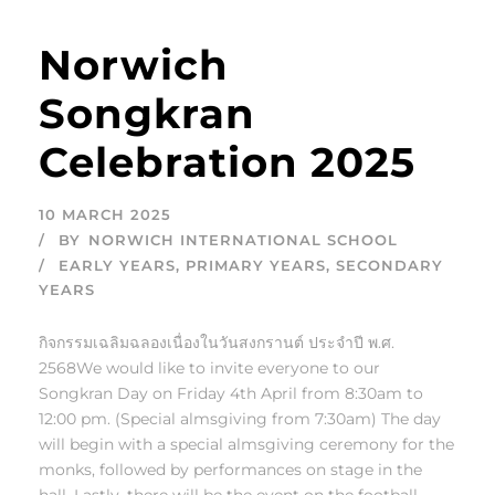
Norwich
Songkran
Celebration 2025
10 MARCH 2025
BY
NORWICH INTERNATIONAL SCHOOL
EARLY YEARS
,
PRIMARY YEARS
,
SECONDARY
YEARS
กิจกรรมเฉลิมฉลองเนื่องในวันสงกรานต์ ประจำปี พ.ศ.
2568We would like to invite everyone to our
Songkran Day on Friday 4th April from 8:30am to
12:00 pm. (Special almsgiving from 7:30am) The day
will begin with a special almsgiving ceremony for the
monks, followed by performances on stage in the
hall. Lastly, there will be the event on the football...