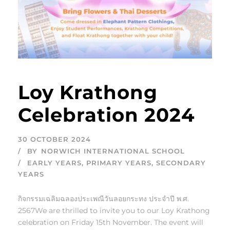
Loy Krathong
Celebration 2024
30 OCTOBER 2024
BY
NORWICH INTERNATIONAL SCHOOL
EARLY YEARS
,
PRIMARY YEARS
,
SECONDARY
YEARS
กิจกรรมเฉลิมฉลองประเพณีวันลอยกระทง ประจำปี พ.ศ.
2567We are thrilled to invite you to our Loy Krathong
celebration on Friday 15th November. The event will