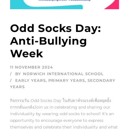
Odd Socks Day:
Anti-Bullying
Week
11 NOVEMBER 2024
BY
NORWICH INTERNATIONAL SCHOOL
EARLY YEARS
,
PRIMARY YEARS
,
SECONDARY
YEARS
กิจกรรมวัน Odd Socks Day ในสัปดาห์รณรงค์เพื่อหยุดยั้ง
การกลั่นแกล้งJoin us in celebrating and sharing our
individuality by wearing odd socks to school! It’s an
opportunity to encourage everyone to express
themselves and celebrate their individuality and what