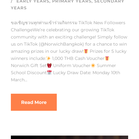
EARLY YEARS
,
PRIMARY YEARS
,
SECONDARY
YEARS
ขอเชิญชวนทุกท่านเข้าร่วมกิจกรรม TikTok New Followers
ChallengeWe’re celebrating our growing TikTok
community with an exciting challenge! Simply follow
us on TikTok (@NorwichBangkok) for a chance to win
amazing prizes in our lucky draw!
Prizes for 5 lucky
winners include:
1,000 THB Cash Voucher
Norwich Gift Set
Uniform Voucher
Summer
School Discount
Lucky Draw Date: Monday 10th
March...
Read More