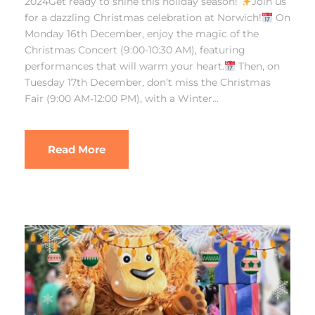
2024Get ready to shine this holiday season!
Join us
for a dazzling Christmas celebration at Norwich!
On
Monday 16th December, enjoy the magic of the
Christmas Concert (9:00-10:30 AM), featuring
performances that will warm your heart.
Then, on
Tuesday 17th December, don’t miss the Christmas
Fair (9:00 AM-12:00 PM), with a Winter...
Read More