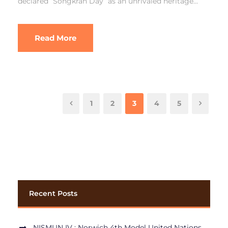
declared “Songkran Day” as an unrivaled heritage...
Read More
1
2
3
4
5
Recent Posts
NISMUN IV : Norwich 4th Model United Nations