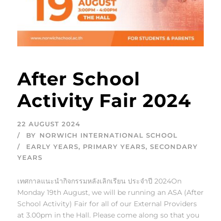
After School
Activity Fair 2024
22 AUGUST 2024
BY
NORWICH INTERNATIONAL SCHOOL
EARLY YEARS
,
PRIMARY YEARS
,
SECONDARY
YEARS
เทศกาลแนะนำกิจกรรมหลังเลิกเรียน ประจำปี 2024On
Monday 19th August, we will be running an ASA (After
School Activity) Fair for all of our External Providers
at 3.00pm in the Hall. Please come along so that you