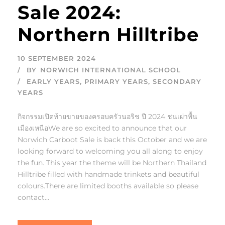
Sale 2024:
Northern Hilltribe
10 SEPTEMBER 2024
BY
NORWICH INTERNATIONAL SCHOOL
EARLY YEARS
,
PRIMARY YEARS
,
SECONDARY
YEARS
กิจกรรมเปิดท้ายขายของครอบครัวนอริช ปี 2024 ชนเผ่าพื้น
เมืองเหนือWe are so excited to announce that our
Norwich Carboot Sale is back this October and we are
looking forward to welcoming you all along to enjoy
the fun. This year the theme will be Northern Thailand
Hilltribe filled with handmade trinkets and beautiful
colours.There are limited booths available so please
contact...