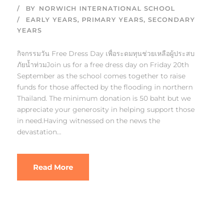
BY
NORWICH INTERNATIONAL SCHOOL
EARLY YEARS
,
PRIMARY YEARS
,
SECONDARY
YEARS
กิจกรรมวัน Free Dress Day เพื่อระดมทุนช่วยเหลือผู้ประสบ
ภัยน้ำท่วมJoin us for a free dress day on Friday 20th
September as the school comes together to raise
funds for those affected by the flooding in northern
Thailand. The minimum donation is 50 baht but we
appreciate your generosity in helping support those
in need.Having witnessed on the news the
devastation...
Read More