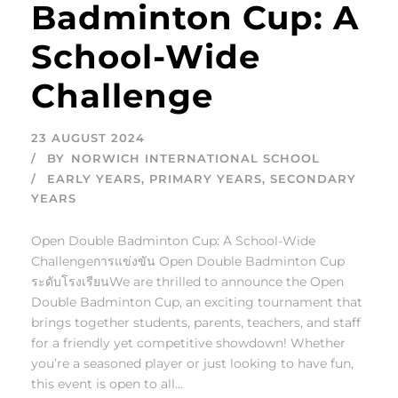
Badminton Cup: A
School-Wide
Challenge
23 AUGUST 2024
BY
NORWICH INTERNATIONAL SCHOOL
EARLY YEARS
,
PRIMARY YEARS
,
SECONDARY
YEARS
Open Double Badminton Cup: A School-Wide
Challengeการแข่งขัน Open Double Badminton Cup
ระดับโรงเรียนWe are thrilled to announce the Open
Double Badminton Cup, an exciting tournament that
brings together students, parents, teachers, and staff
for a friendly yet competitive showdown! Whether
you’re a seasoned player or just looking to have fun,
this event is open to all...