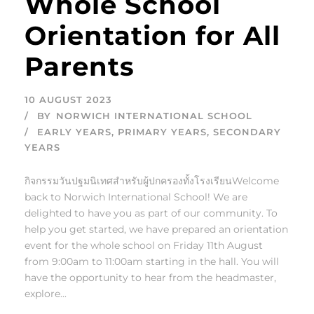
Whole School
Orientation for All
Parents
10 AUGUST 2023
BY
NORWICH INTERNATIONAL SCHOOL
EARLY YEARS
,
PRIMARY YEARS
,
SECONDARY
YEARS
กิจกรรมวันปฐมนิเทศสำหรับผู้ปกครองทั้งโรงเรียนWelcome
back to Norwich International School! We are
delighted to have you as part of our community. To
help you get started, we have prepared an orientation
event for the whole school on Friday 11th August
from 9:00am to 11:00am starting in the hall. You will
have the opportunity to hear from the headmaster,
explore...