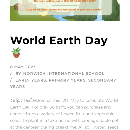
World Earth Day
8 MAY 2023
BY
NORWICH INTERNATIONAL SCHOOL
EARLY YEARS
,
PRIMARY YEARS
,
SECONDARY
YEARS
วันคุ้มครองโลกJoin us this 12th May to celebrate World
Earth Day!For only 50 baht, you can purchase and
choose from a variety of flower, fruit and vegetable
seeds to plant in a take-home with biodegradable pot
at the canteen during breaktime. All soil, water, seeds