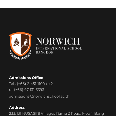
Admissions Office
Tel : (+66) 2-451-1100 to 2
or (+66) 97-131-3393
admissions@norwichschool.ac.th
Address
233/131 NUSASIRI Villages Rama 2 Road, Moo 1, Bang