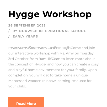
Hygge Workshop
26 SEPTEMBER 2023
BY
NORWICH INTERNATIONAL SCHOOL
EARLY YEARS
การอบรมการเรียนการสอนแนวคิดแบบฮูก้าCome and join
our interactive workshop with Ms. Amy on Tuesday
3rd October from 9am-11:30am to learn more about
the concept of ‘Hygge’ and how you can create a cosy
and playful home environment for your family. Upon
completion, you will get to take home a unique
Montessori wooden rainbow learning resource for
your child...
Read More