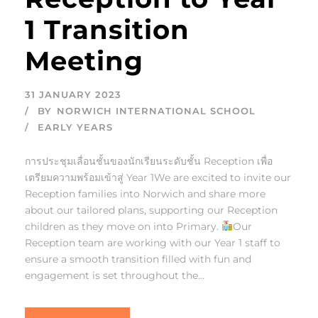
1 Transition
Meeting
31 JANUARY 2023
BY
NORWICH INTERNATIONAL SCHOOL
EARLY YEARS
การประชุมเลื่อนชั้นของนักเรียนระดับชั้น Reception เพื่อ
เตรียมความพร้อมเข้าสู่ Year 1We are excited to invite our
Reception families into Norwich and share more
about our tailored plans, supporting our Reception
children as they move on into Primary.
Our
Reception team are working with our Year 1 staff to
ensure a smooth transition filled with fun and
engagement is set throughout the...